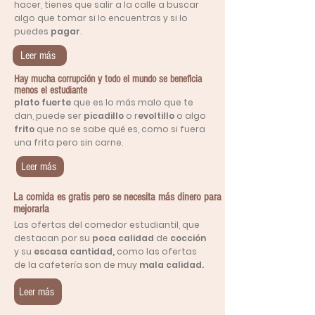
hacer, tienes que salir a la calle a buscar
algo que tomar si lo encuentras y si lo
puedes
pagar
.
Leer más
Hay mucha corrupción y todo el mundo se beneficia
menos el estudiante
plato fuerte
que es lo más malo que te
dan, puede ser
picadillo
o r
evoltillo
o algo
frito
que no se sabe qué es, como si fuera
una frita pero sin carne.
Leer más
La comida es gratis pero se necesita más dinero para
mejorarla
Las ofertas del comedor estudiantil, que
destacan por su
poca calidad
de
cocción
y su
escasa cantidad,
como las ofertas
de la cafetería son de muy
mala calidad.
Leer más