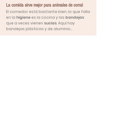
La comida sirve mejor para animales de corral
El comedor está bastante bien, lo que falla
en la
higiene
es la cocina y las
bandejas
que a veces vienen
sucias
. Aquí hay
bandejas plásticas y de aluminio...
Leer más
Comemos arroz o sopa de arroz
En un día promedio sirven arroz, frijol o
sopa de arroz
, que es agua con tres
granos de arroz hervido adentro y un poco
de sal, y pan.
Leer más
En la escuela no hay agua potable
Pero es un
agua
que no es de
buena
calidad
, no es recomendable, dicho por
los mismos administrativos de la escuela,
que aconsejan no consumirla...
Food Monitor Program