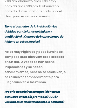
7:00 am, almuerzo a las 11:30 am y
comida a las 6:30 pm. El almuerzo y
comida duran una hora cada uno, el
desayuno es un poco menos.
Tiene el comedor de la institución las
debidas condiciones de higiene y
ventilación? ¿Conoce de inspecciones de
higiene en estos locales?
No es muy higiénico y poco iluminado,
tampoco esta bien ventilado excepto
en un ala. A veces se han hecho
inspecciones y se hacen
señalamientos, pero no se resuelven, o
se resuelven temporalmente pero
luego vuelven a los mismo.
¿Podría describir la composición de un
almuerzo en un día promedio? ¿Cuán
variada es esta dieta durante la semana?