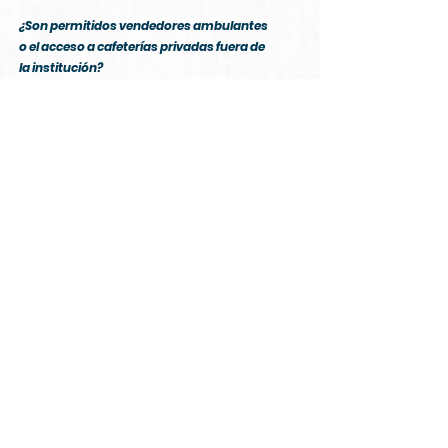
¿Son permitidos vendedores ambulantes
o el acceso a cafeterías privadas fuera de
la institución?
La rectora que hay ahora mismo es
inflexible con todo eso, aquí no hay
nada de nada, una cafetería cerrada
casi todo el tiempo y lo que venden
está al mismo precio que las cosas de
la calle y hasta más. No está permitido
ningún vendedor particular, si quieres
algo tienes que caminar unas cuantas
cuadras a ver que aparece, pero aquí
adentro no hay nada.
¿Existe una dieta especial para estudiantes
con enfermedades crónicas, alergias o
intolerancias?
Si no hay para la gente normal,
imagínate, si tienes necesidad de dieta