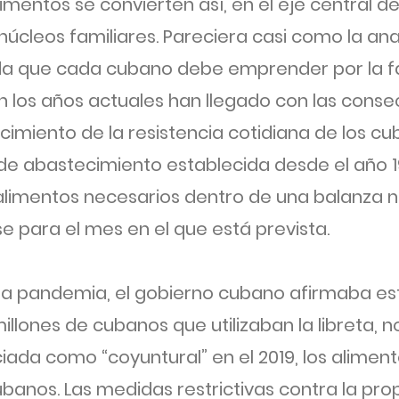
limentos se convierten así, en el eje central d
 núcleos familiares. Pareciera casi como la ana
vida que cada cubano debe emprender por la fa
n los años actuales han llegado con las conse
nacimiento de la resistencia cotidiana de los c
 de abastecimiento establecida desde el año 196
 alimentos necesarios dentro de una balanza n
se para el mes en el que está prevista.
e la pandemia, el gobierno cubano afirmaba es
illones de cubanos que utilizaban la libreta,
ciada como “coyuntural” en el 2019, los alime
banos. Las medidas restrictivas contra la pro