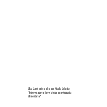
generados por los sitios: Granma y
Cubadebate (del gobierno), 14ymedio,
ADN Cuba, Diario de Cuba y CiberCuba
(de medios independientes).
O b j e t i v o s
1. Visibilizar la temática alimentaria
desde diferentes portales cubanos
2. Componer un banco de datos para
análisis sistémicos
3. Monitorizar las medidas oficiales en
política alimentaria
Diciembre(2023)
Díaz-Canel sobre gira por Medio Oriente:
"Quieren apoyar inversiones en soberanía
alimentaria"