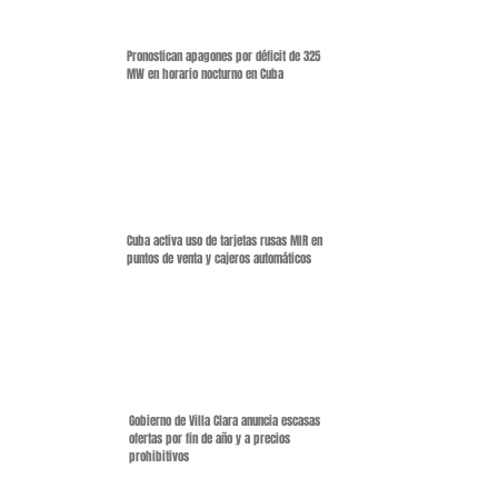
Pronostican apagones por déficit de 325
MW en horario nocturno en Cuba
Cuba activa uso de tarjetas rusas MIR en
puntos de venta y cajeros automáticos
Gobierno de Villa Clara anuncia escasas
ofertas por fin de año y a precios
prohibitivos