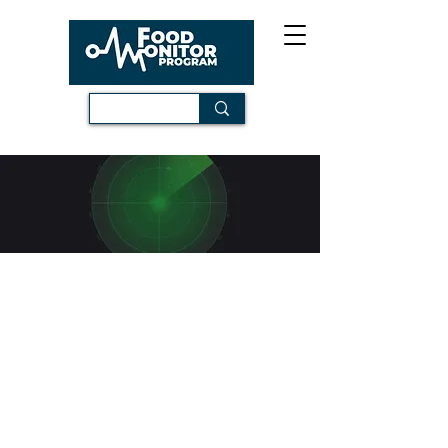
El
Radar Alimentario
es un monitoreo
de las principales medidas, reportes y
noticias sobre la
actualidad
alimentaria en Cuba
. Perseguimos
generar un
registro actualizado
del
acontecer alimentario en Cuba.
Incluimos las políticas alimentarias
oficiales así como las impresiones
desde la sociedad civil independiente.
Para ello replicamos los datos