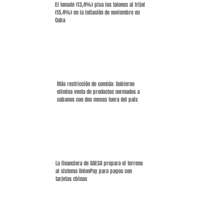
El tomate (13,4%) pisa los talones al frijol
(15,4%) en la inflación de noviembre en
Cuba
Más restricción de comida: Gobierno
elimina venta de productos normados a
cubanos con dos meses fuera del país
La financiera de GAESA prepara el terreno
al sistema UnionPay para pagos con
tarjetas chinas