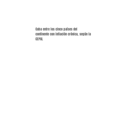
Cuba entre los cinco países del
continente con inflación crónica, según la
CEPAL
Arabia Saudita aprueba crédito de 50
millones de pesos para acueducto en
Camagüey
Familia cubana produce harina de plátano,
arroz, coco y yuca