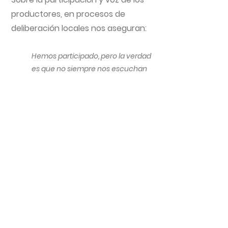
productores, en procesos de
deliberación locales nos aseguran:
Hemos participado, pero la verdad
es que no siempre nos escuchan
como se debe. Las organizaciones
campesinas han tenido su
espacio en algunas discusiones
de políticas agrarias, pero al final,
parece que las decisiones vienen
de arriba y nosotros solo estamos
ahí para hacer bulto. A veces da la
impresión de que solo nos usan
para legitimar lo que ya tenían
decidido. Cualquier reunión es
más menos inútil.