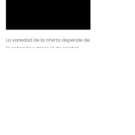
La variedad de la oferta depende de
la estación y del nivel de control —
variable pero siempre fuerte— que
estén ejerciendo los inspectores en
esos momentos. Casi todo el año se
pueden encontrar capturas
pequeñas de menor demanda:
sardina escamúa, sardina española,
bocón, patao, machuelo, chopa,
ronco blanco, ronco de piedra, jocú,
casabillo mojarra y otros similares.
Estos se venden en forma de