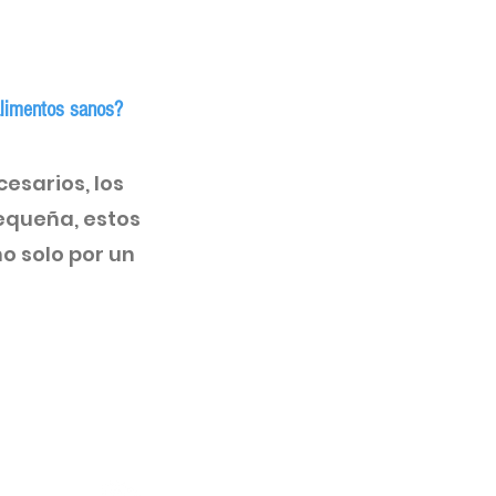
alimentos sanos?
esarios, los
equeña, estos
o solo por un
Un proyecto de: