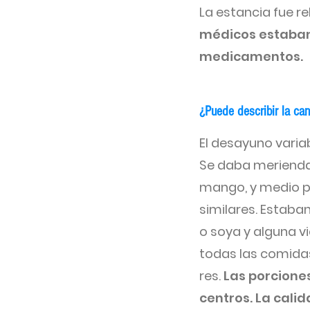
La estancia fue r
médicos estaban 
medicamentos.
¿Puede describir la can
El desayuno varia
Se daba merienda
mango, y medio pa
similares. Estaban
o soya y alguna 
todas las comidas
res.
Las porcione
centros. La cali