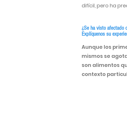
difícil, pero ha pr
¿Se ha visto afectado 
Explíquenos su experien
Aunque los prime
mismos se agota
son alimentos qu
contexto particu
Food Monitor Program
¿Quienés somos?