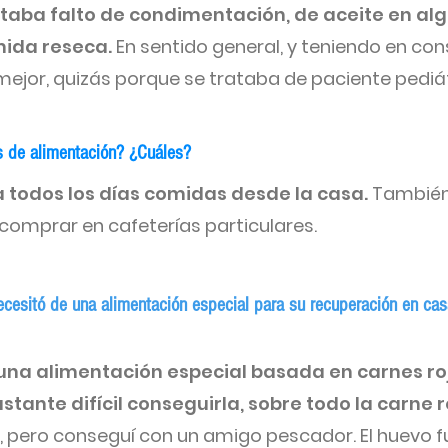
taba falto de condimentación, de aceite en alg
mida reseca.
En sentido general, y teniendo en con
 mejor, quizás porque se trataba de paciente pediá
as de alimentación? ¿Cuáles?
aía todos los días comidas desde la casa.
También
 comprar en cafeterías particulares
.
necesitó de una alimentac
ión especial para su recuperación en ca
 una alimentación especial basada en carnes ro
tante difícil conseguirla, sobre todo la carne r
én, pero conseguí con un amigo pescador. El huevo 