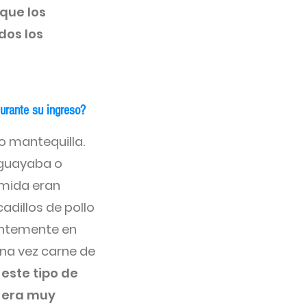
que los
dos los
durante su ingreso?
o mantequilla.
 guayaba o
omida eran
adillos de pollo
entemente en
una vez carne de
este tipo de
o era muy