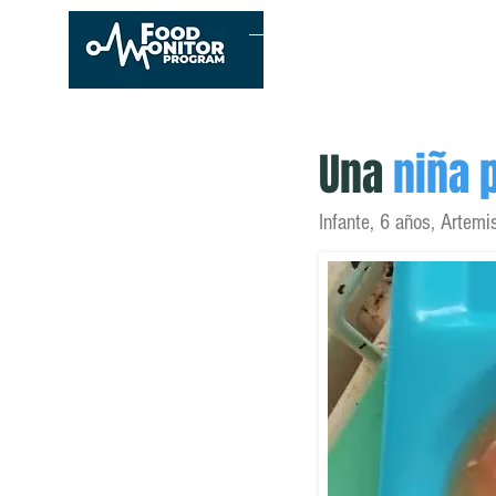
Inicio
Conócenos
E
Una
niña 
Infante, 6 años, Artemi