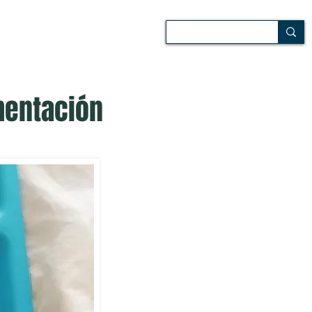
 de campo
Audiovisuales
entación