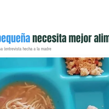
scuela
Publicaciones
Midiendo el Hambre
Trabajo
pequeña
necesita mejor alim
sa (entrevista hecha a la madre