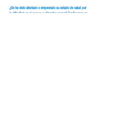
¿Se ha visto afectado o empeorado su estado de salud por
la dificultad en el acceso a alimentos sanos? Explíquenos su
experiencia al respecto.
No, en nuestro hogar se trabaja solo y
literalmente para asegurar la
alimentación de los dos pequeños de la
casa.
La niña no ha tenido ningún
incidente por mala alimentación hasta
el momento y gracias a Dios tiene buen
comer y no es alérgica o intolerante a
ningún alimento.
Food Monitor Program
¿Quienés somos?
Nuestro equip
o
Podcast - Vidas Cotidianas
Testimonios
Especiales