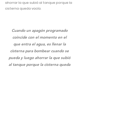
ahorrar la que subió al tanque porque la
cisterna queda vacía.
Cuando un apagón programado
coincide con el momento en el
que entra el agua, es llenar la
cisterna para bombear cuando se
pueda y luego ahorrar la que subió
al tanque porque la cisterna queda
vacía.
¿Conoció de alguna iniciativa en su
comunidad para ayudar a las personas más
vulnerables en estas condiciones?
En mi barrio no, no de manera colectiva,