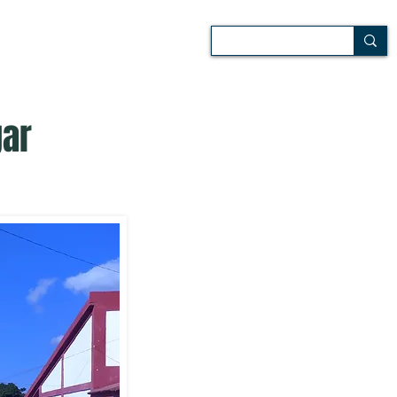
 de campo
Audiovisuales
gar