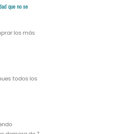
idad que no se
mprar los más
pues todos los
iendo
es demora de 7