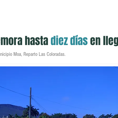
scuela
Publicaciones
Midiendo el Hambre
Trabajo
emora hasta
diez días
en lle
nicipio Moa, Reparto Las Coloradas.