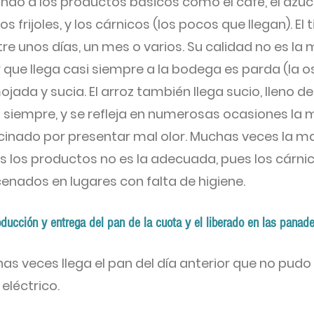
do a los productos básicos como el café, el azúcar,
los frijoles, y los cárnicos (los pocos que llegan). E
e unos días, un mes o varios. Su calidad no es la m
 que llega casi siempre a la bodega es parda (la o
da y sucia. El arroz también llega sucio, lleno de
 siempre, y se refleja en numerosas ocasiones la 
cinado por presentar mal olor. Muchas veces la m
 los productos no es la adecuada, pues los cárn
cenados en lugares con falta de higiene.
ducción y entrega del pan de la cuota y el liberado en las panade
has veces llega el pan del día anterior que no pud
 eléctrico.