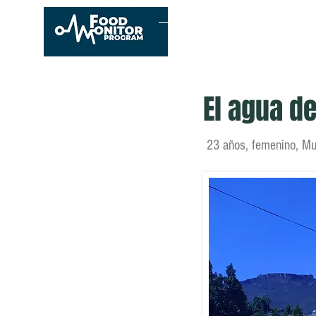
Inicio
Conócenos
E
El agua d
23 años, femenino, Mu