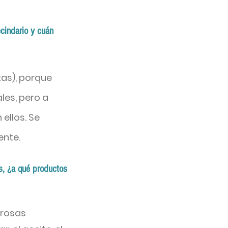
ecindario y cuán
tas), porque
les, pero a
ellos. Se
ente.
s, ¿a qué productos
erosas