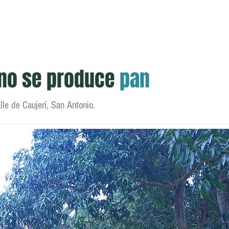
scuela
Publicaciones
Midiendo el Hambre
Trabajo
 no se produce
pan
le de Caujerí, San Antonio.