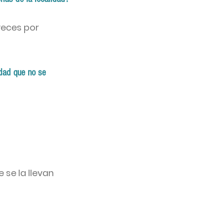
veces por
idad que no se
 se la llevan