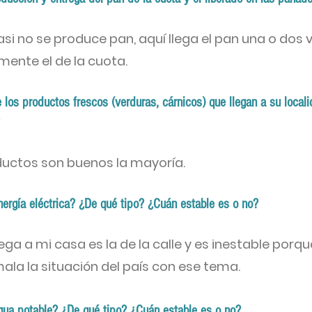
asi no se produce pan, aquí llega el pan una o dos 
ente el de la cuota.
los productos frescos (verduras, cárnicos) que llegan a su local
oductos son buenos la mayoría.
nergía eléctrica? ¿De qué tipo? ¿Cuán estable es o no?
lega a mi casa es la de la calle y es inestable porque
la la situación del país con ese tema.
gua potable? ¿De qué tipo? ¿Cuán estable es o no?