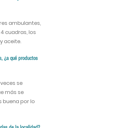
res ambulantes,
 4 cuadras, los
 aceite.
s, ¿a qué productos
 veces se
que más se
es buena por lo
rías de la localidad?