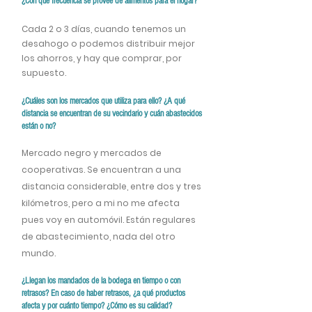
¿Con qué frecuencia se provee de alimentos para el hogar?
Cada 2 o 3 días, cuando tenemos un
desahogo o podemos distribuir mejor
los ahorros, y hay que comprar, por
supuesto.
¿Cuáles son los mercados que utiliza para ello? ¿A qué
distancia se encuentran de su vecindario y cuán abastecidos
están o no?
Mercado negro y mercados de
cooperativas. Se encuentran a una
distancia considerable, entre dos y tres
kilómetros, pero a mi no me afecta
pues voy en automóvil. Están regulares
de abastecimiento, nada del otro
mundo.
¿Llegan los mandados de la bodega en tiempo o con
retrasos? En caso de haber retrasos, ¿a qué productos
afecta y por cuánto tiempo? ¿Cómo es su calidad?