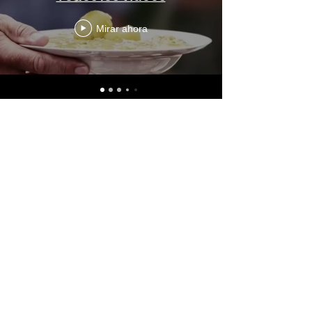
Mirar ahora
Food Monitor Program
¿Quienés somos?
Nuestro equip
o
Podcast - Vidas Cotidianas
Testimonios
Especiales
Síguenos
Contáctanos
contacto@foodmonitorprogram.org
Un proyecto de: