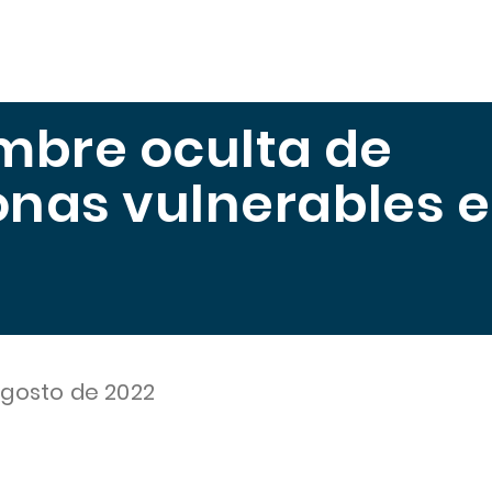
scuela
Publicaciones
Midiendo el Hambre
Trabajo
mbre oculta de
onas vulnerables 
a
agosto de 2022