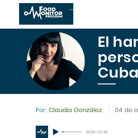
Inicio
Conócenos
E
El ha
pers
Cub
Por:
Claudia González
04 de 
00:00 / 07:45