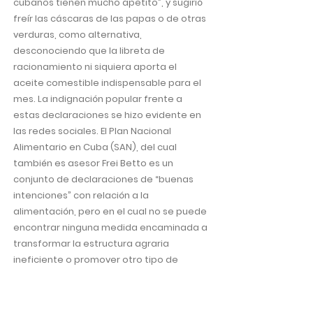
cubanos tienen mucho apetito”, y sugirió
freír las cáscaras de las papas o de otras
verduras, como alternativa,
desconociendo que la libreta de
racionamiento ni siquiera aporta el
aceite comestible indispensable para el
mes. La indignación popular frente a
estas declaraciones se hizo evidente en
las redes sociales. El Plan Nacional
Alimentario en Cuba (SAN), del cual
también es asesor Frei Betto es un
conjunto de declaraciones de “buenas
intenciones” con relación a la
alimentación, pero en el cual no se puede
encontrar ninguna medida encaminada a
transformar la estructura agraria
ineficiente o promover otro tipo de
acceso a la tierra. Es decir que este PLAN,
propone continuar con todos los
mecanismos de control sobre la