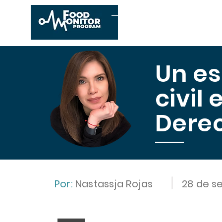
Inicio
Conócenos
E
Un es
civil
Dere
Por:
Nastassja Rojas
28 de s