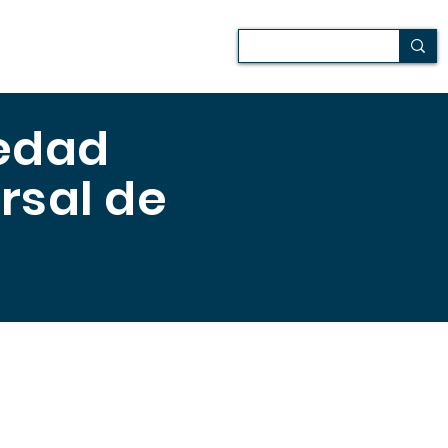
 de campo
Audiovisuales
iedad
ersal de