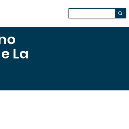
 de campo
Audiovisuales
ano
de La