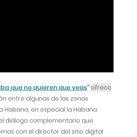
uba que no quieren que veas
”
ofrece
n entre algunas de las zonas
La Habana, en especial la Habana
el diálogo complementario que
as con el director del sitio digital