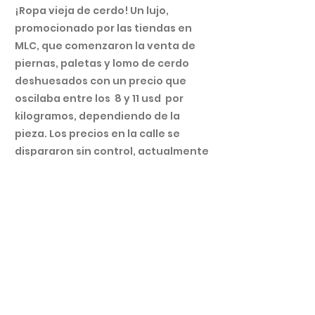
¡Ropa vieja de cerdo! Un lujo,
promocionado por las tiendas en
MLC, que comenzaron la venta de
piernas, paletas y lomo de cerdo
deshuesados con un precio que
oscilaba entre los 8 y 11 usd por
kilogramos, dependiendo de la
pieza. Los precios en la calle se
dispararon sin control, actualmente
la libra puede costar hasta 480 cup.
Cuando a finales del año 2022 el
gobierno se vanagloriaba de vender
de forma controlada la carne de
cerdo, de una calidad cuestionable,
las colas dieron fe de la escasez y
las dificultades para obtener un
alimento que, en cuestiones de
meses, dejó de ser parte de la