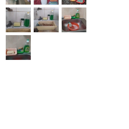
Food Monitor Program
¿Quienés somos?
Nuestro equip
o
Podcast - Vidas Cotidianas
Testimonios
Especiales
Síguenos