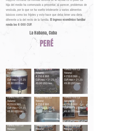
hija del medio ha comenzado a presentar, al parecer, problemas de
vesícula, por lo que se ha vuelto intolerante a varios alimentos
básicos como los frijoles y esto hace que deba tener una dieta
diferente a la del resto de la familia.
El ingreso económico familiar
ronda los 6 000 CUP.
La Habana, Cuba
PERÉ
Filtro de agua
Cisterna
Plato para la mascota
Familia Peré (La
Familia Peré (La
Familia Peré (La
Habana)
Habana)
Habana)
4 250-9 960
4 250-9 960
4 250-9 960
CUP/mes = 21.25-
CUP/mes = 21.25-
CUP/mes = 21.25-
49.80 USD/mes
49.80 USD/mes
49.80 USD/mes
Mascota
Fregadero
Microondas y horno
Familia Peré (La
Familia Peré (La
Familia Peré (La
Habana)
Habana)
Habana)
4 250-9 960
4 250-9 960
4 250-9 960
CUP/mes = 21.25-
CUP/mes = 21.25-
CUP/mes = 21.25-
49.80 USD/mes
49.80 USD/mes
49.80 USD/mes
Batidora, procesador
de alimentos y cafetera
eléctrica
Vajilla y vasos
Vajilla y vasos
Familia Peré (La
Familia Peré (La
Familia Peré (La
Habana)
Habana)
Habana)