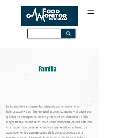
Familia
La familia Peré es biparental, integrada por un matrimonio
heterosexual y tres hijas en edad escolar. La madre y el padre son
quienes se encargan de buscar y preparar los alimentos. La hija
mayor trabaja en sus ratos libres como vendedora en una cafetería
y la madre hace pulseras y durofríos que vende en el barrio. Se
abastecen en los agromercados de la zona, la bodega y una
mipyme cercana. La comida favorita de la familia es el pollo. La