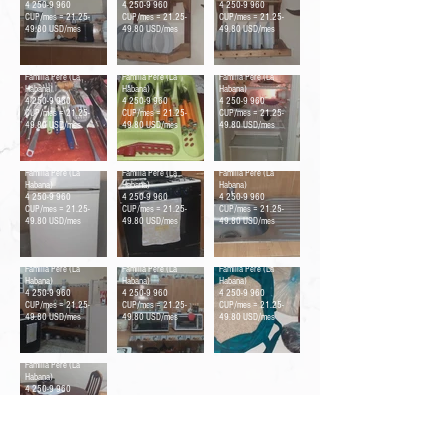
4 250-9 960
4 250-9 960
4 250-9 960
CUP/mes = 21.25-
CUP/mes = 21.25-
CUP/mes = 21.25-
49.80 USD/mes
49.80 USD/mes
49.80 USD/mes
Utensilios de cocina
Set de cubiertos
Refrigerador abierto
Familia Peré (La
Familia Peré (La
Familia Peré (La
Habana)
Habana)
Habana)
4 250-9 960
4 250-9 960
4 250-9 960
CUP/mes = 21.25-
CUP/mes = 21.25-
CUP/mes = 21.25-
49.80 USD/mes
49.80 USD/mes
49.80 USD/mes
Refrigerador cerrado
Estufa
Fregadero
Familia Peré (La
Familia Peré (La
Familia Peré (La
Habana)
Habana)
Habana)
4 250-9 960
4 250-9 960
4 250-9 960
CUP/mes = 21.25-
CUP/mes = 21.25-
CUP/mes = 21.25-
49.80 USD/mes
49.80 USD/mes
49.80 USD/mes
Cocina
Meseta
Productos
Familia Peré (La
Familia Peré (La
Familia Peré (La
Habana)
Habana)
Habana)
4 250-9 960
4 250-9 960
4 250-9 960
CUP/mes = 21.25-
CUP/mes = 21.25-
CUP/mes = 21.25-
49.80 USD/mes
49.80 USD/mes
49.80 USD/mes
Comedor
Familia Peré (La
Habana)
4 250-9 960
CUP/mes = 21.25-
49.80 USD/mes