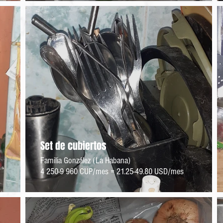
Set de cubiertos
Familia González (La Habana)
4 250-9 960 CUP/mes = 21.25-49.80 USD/mes