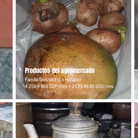
Productos del agromercado
Familia González (La Habana)
4 250-9 960 CUP/mes = 21.25-49.80 USD/mes