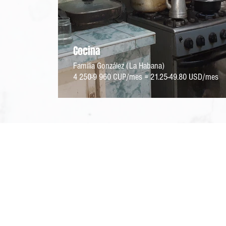
Cocina
Familia González (La Habana)
4 250-9 960 CUP/mes = 21.25-49.80 USD/mes
Food Monitor Program
¿Quienés somos?
Nuestro equip
o
Podcast - Vidas Cotidianas
Testimonios
Especiales