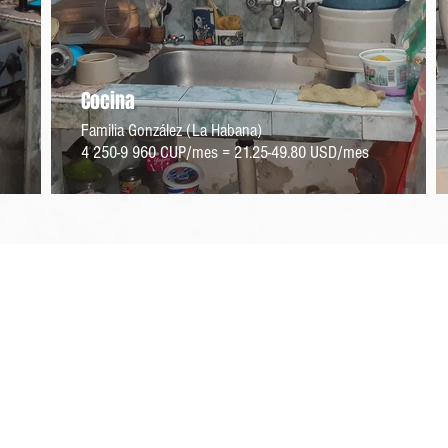
Cocina
Familia González (La Habana)
4 250-9 960 CUP/mes = 21.25-49.80 USD/mes
Síguenos
Contáctanos
contacto@foodmonitorprogram.org