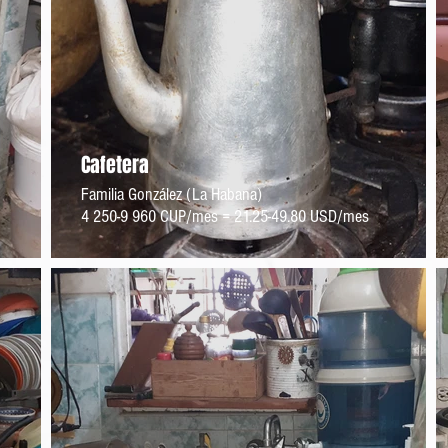
Cafetera
Familia González (La Habana)
4 250-9 960 CUP/mes = 21.25-49.80 USD/mes