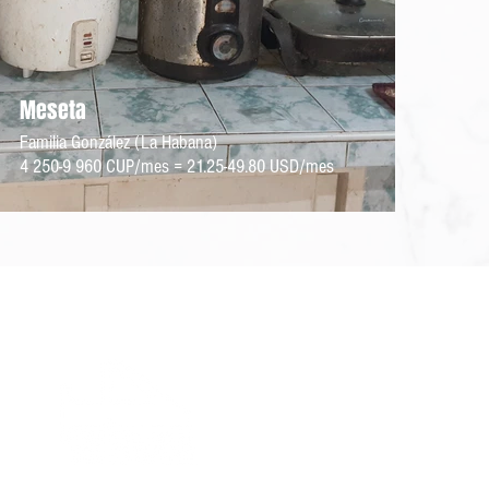
Meseta
Familia González (La Habana)
4 250-9 960 CUP/mes = 21.25-49.80 USD/mes
Un proyecto de: