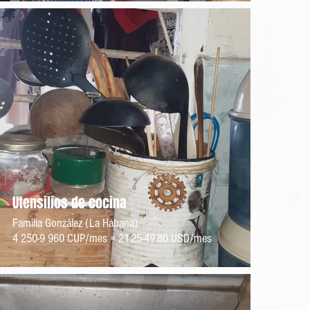
Utensilios de cocina
Familia González (La Habana)
4 250-9 960 CUP/mes = 21.25-49.80 USD/mes