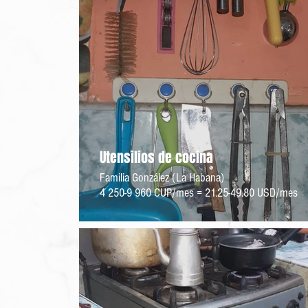
Utensilios de cocina
Familia González (La Habana)
4 250-9 960 CUP/mes = 21.25-49.80 USD/mes