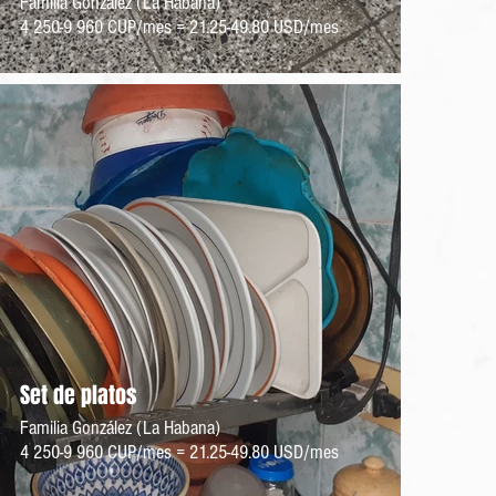
Familia González (La Habana)
4 250-9 960 CUP/mes = 21.25-49.80 USD/mes
Set de platos
Familia González (La Habana)
4 250-9 960 CUP/mes = 21.25-49.80 USD/mes