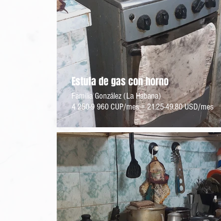
Estufa de gas con horno
Familia González (La Habana)
4 250-9 960 CUP/mes = 21.25-49.80 USD/mes