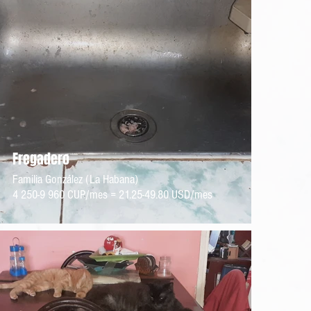
Fregadero
Familia González (La Habana)
4 250-9 960 CUP/mes = 21.25-49.80 USD/mes