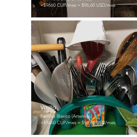
+$9660 CUP/mes = $96,60 USD/mes
Vajilla
Familia Blanco (Artemisa)
+$9660 CUP/mes = $96,60 USD/mes