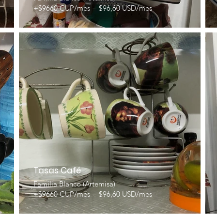
+$9660 CUP/mes = $96,60 USD/mes
Tasas Café
Familia Blanco (Artemisa)
+$9660 CUP/mes = $96,60 USD/mes