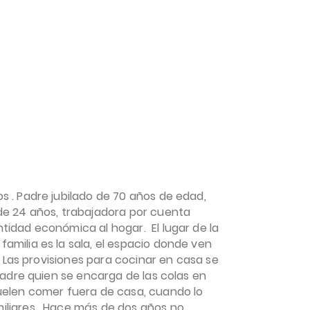
scuela
Publicaciones
Midiendo el Hambre
Trabajo
s . Padre jubilado de 70 años de edad,
de 24 años, trabajadora por cuenta
tidad económica al hogar. El lugar de la
amilia es la sala, el espacio donde ven
s. Las provisiones para cocinar en casa se
padre quien se encarga de las colas en
uelen comer fuera de casa, cuando lo
iliares . Hace más de dos años no