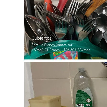
Cubiertos
Familia Blanco (Artemisa)
+$9660 CUP/mes = $96,60 USD/mes