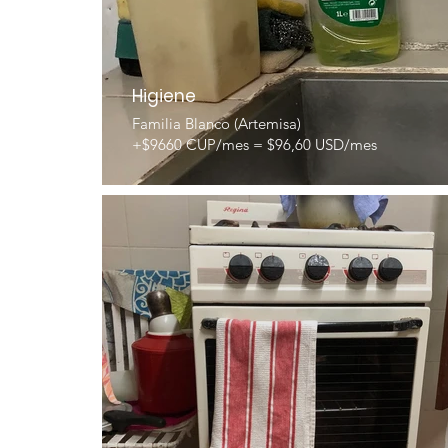
Higiene
Familia Blanco (Artemisa)
+$9660 CUP/mes = $96,60 USD/mes