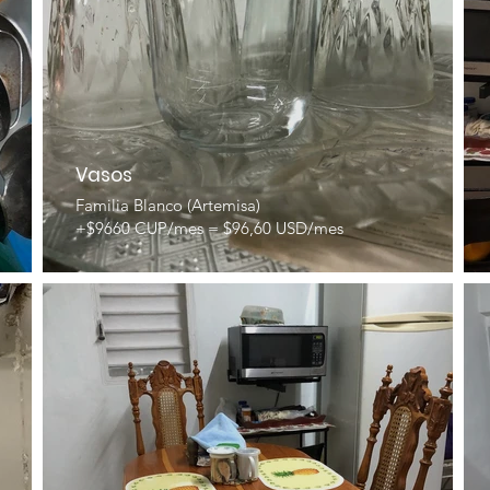
Vasos
Familia Blanco (Artemisa)
+$9660 CUP/mes = $96,60 USD/mes