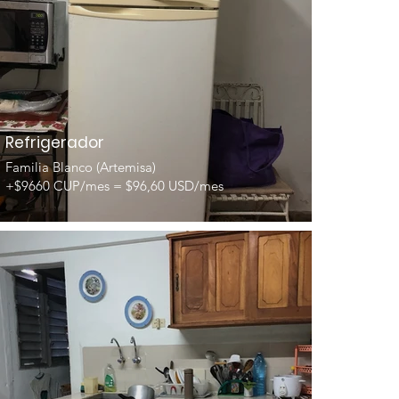
Refrigerador
Familia Blanco (Artemisa)
+$9660 CUP/mes = $96,60 USD/mes