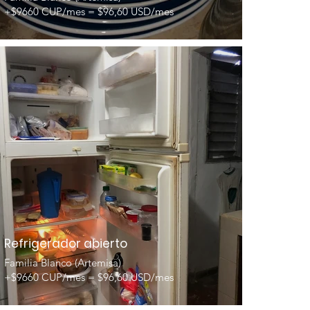
+$9660 CUP/mes = $96,60 USD/mes
Refrigerador abierto
Familia Blanco (Artemisa)
+$9660 CUP/mes = $96,60 USD/mes