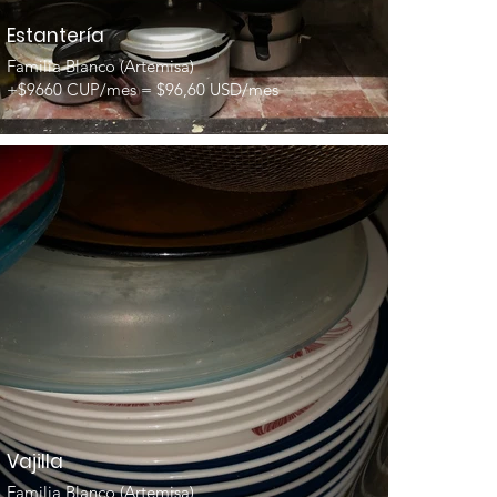
Estantería
Familia Blanco (Artemisa)
+$9660 CUP/mes = $96,60 USD/mes
Vajilla
Familia Blanco (Artemisa)