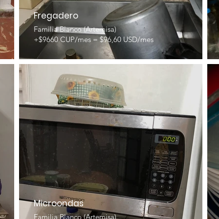
Fregadero
Familia Blanco (Artemisa)
+$9660 CUP/mes = $96,60 USD/mes
Microondas
Familia Blanco (Artemisa)