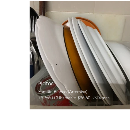
Platos
Familia Blanco (Artemisa)
+$9660 CUP/mes = $96,60 USD/mes