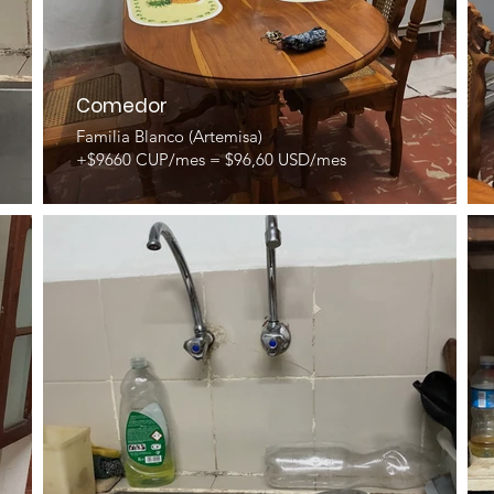
Comedor
Familia Blanco (Artemisa)
+$9660 CUP/mes = $96,60 USD/mes