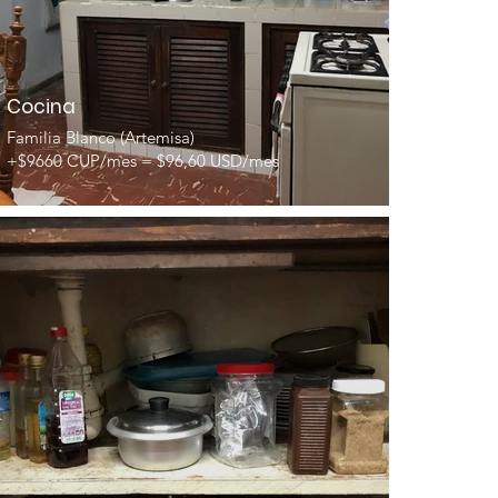
Cocina
Familia Blanco (Artemisa)
+$9660 CUP/mes = $96,60 USD/mes