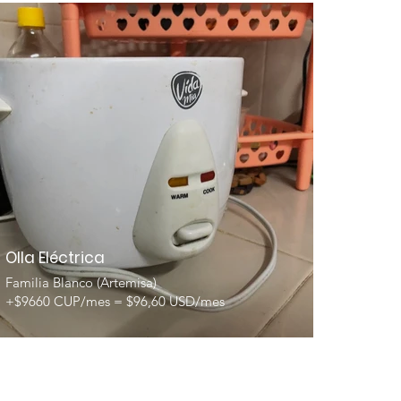
Olla Eléctrica
Familia Blanco (Artemisa)
+$9660 CUP/mes = $96,60 USD/mes