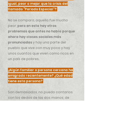
igual, peor o mejor que la crisis del
llamado “Periodo Especial”?
No se compara, aquella fue mucho
peor,
pero en esta hay otros
problemas que antes no había porque
ahora hay clases sociales más
pronunciadas
y hay una parte del
pueblo que vive con muy poco y hay
unos cuantos que viven como ricos en
un país de pobres.
¿Algún familiar o persona cercana ha
emigrado recientemente? ¿Qué edad
tiene esta persona?
Son demasiados, no puedo contarlos
con los dedos de las dos manos, de
todas las edades, desde niños
chiquitos con sus padres hasta viejos.