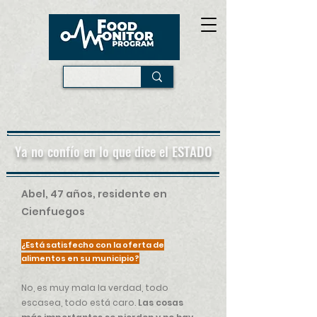
Ya no confío en lo que dice el ESTADO
Abel, 47 años, residente en
Cienfuegos
¿Está satisfecho con la oferta de
alime
ntos en su municipio?
No, es muy mala la verdad, todo
escasea, todo está caro.
Las cosas