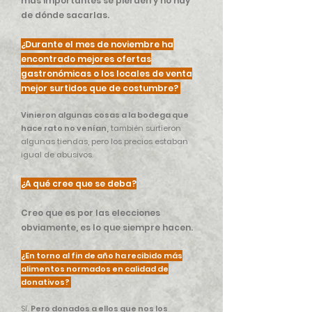
más importantes se pierden y no hay
de dónde sacarlas.
¿Durante el mes de noviembre ha
encontrado mejores ofertas
gastronómicas o los locales de venta
mejor surtidos que de costumbre?
Vinieron algunas cosas a la bodega que
hace rato no venían,
también surtieron
algunas tiendas, pero los precios estaban
igual de abusivos.
¿A qué cree que se deba?
Creo que es por las elecciones
obviamente, es lo que siempre hacen.
¿En torno al fin de año ha recibido más
alimentos normados en calidad de
donativos?
Sí.
Pero donados a ellos que nos los