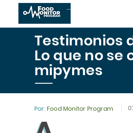
Inicio
Conócenos
E
Testimonios d
Lo que no se 
mipymes
0
Por:
Food Monitor Program
A