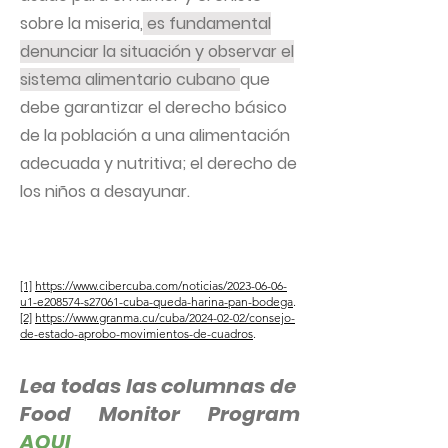
sobre la miseria,
es fundamental
denunciar la situación y observar el
sistema alimentario cubano
que
debe garantizar el derecho básico
de la población a una alimentación
adecuada y nutritiva; el derecho de
los niños a desayunar.
[1]
https://www.cibercuba.com/noticias/2023-06-06-
u1-e208574-s27061-cuba-queda-harina-pan-bodega
.
[2]
https://www.granma.cu/cuba/2024-02-02/consejo-
de-estado-aprobo-movimientos-de-cuadros
.
Lea todas las columnas de
Food Monitor Program
AQUI