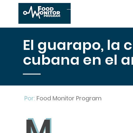
Inicio
Conócenos
E
El guarapo, la 
cubana en el a
Por:
Food Monitor Program
M
M