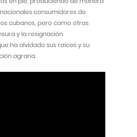
los en pie, produciendo de manera
rnacionales consumidores de
mpos cubanos, pero como otras
nsura y la resignación
que ha olvidado sus raíces y su
ión agraria.